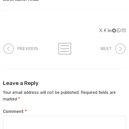
PREVIOUS
NEXT
Leave a Reply
Your email address will not be published.
Required fields are
marked
*
Comment
*