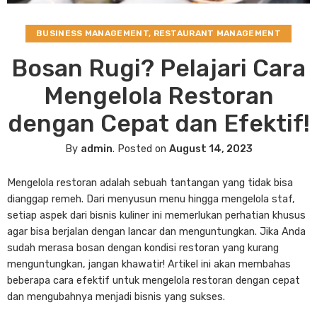
BUSINESS MANAGEMENT
,
RESTAURANT MANAGEMENT
Bosan Rugi? Pelajari Cara
Mengelola Restoran
dengan Cepat dan Efektif!
By
admin
.
Posted on
August 14, 2023
Mengelola restoran adalah sebuah tantangan yang tidak bisa
dianggap remeh. Dari menyusun menu hingga mengelola staf,
setiap aspek dari bisnis kuliner ini memerlukan perhatian khusus
agar bisa berjalan dengan lancar dan menguntungkan. Jika Anda
sudah merasa bosan dengan kondisi restoran yang kurang
menguntungkan, jangan khawatir! Artikel ini akan membahas
beberapa cara efektif untuk mengelola restoran dengan cepat
dan mengubahnya menjadi bisnis yang sukses.