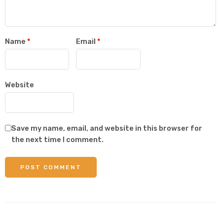
Name
*
Email
*
Website
Save my name, email, and website in this browser for
the next time I comment.