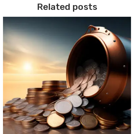
Related posts