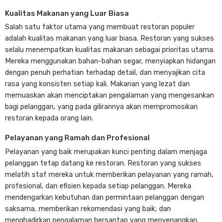
Kualitas Makanan yang Luar Biasa
Salah satu faktor utama yang membuat restoran populer
adalah kualitas makanan yang luar biasa. Restoran yang sukses
selalu menempatkan kualitas makanan sebagai prioritas utama.
Mereka menggunakan bahan-bahan segar, menyiapkan hidangan
dengan penuh perhatian terhadap detail, dan menyajikan cita
rasa yang konsisten setiap kali. Makanan yang lezat dan
memuaskan akan menciptakan pengalaman yang mengesankan
bagi pelanggan, yang pada gilirannya akan mempromosikan
restoran kepada orang lain.
Pelayanan yang Ramah dan Profesional
Pelayanan yang baik merupakan kunci penting dalam menjaga
pelanggan tetap datang ke restoran. Restoran yang sukses
melatih staf mereka untuk memberikan pelayanan yang ramah,
profesional, dan efisien kepada setiap pelanggan. Mereka
mendengarkan kebutuhan dan permintaan pelanggan dengan
saksama, memberikan rekomendasi yang baik, dan
menghadirkan pengalaman bersantap yang menyenangkan.