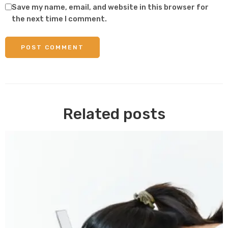
Save my name, email, and website in this browser for
the next time I comment.
Related posts