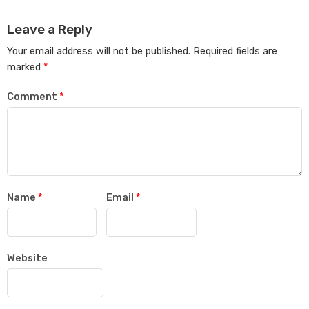
Leave a Reply
Your email address will not be published.
Required fields are
marked
*
Comment
*
Name
*
Email
*
Website