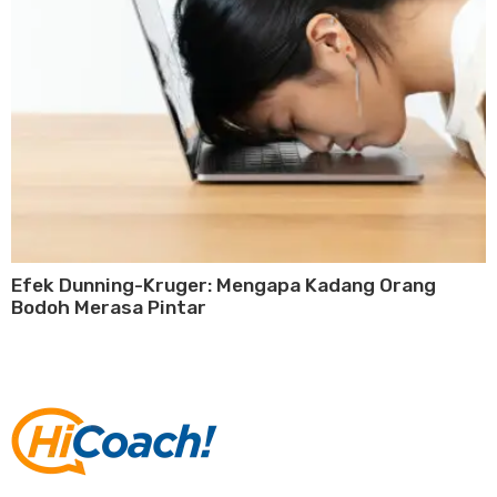
Efek Dunning-Kruger: Mengapa Kadang Orang
Bodoh Merasa Pintar